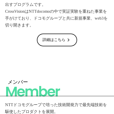
出すプログラムです。
CrossVisionはNTTdocomoの中で実証実験を重ねた事業を
手がけており、ドコモグループと共に新規事業、web3を
切り開きます。
chevron_right
詳細はこちら
メンバー
Member
NTTドコモグループで培った技術開発力で最先端技術を
駆使したプロダクトを展開。