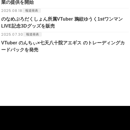
業の提供を開始
2025.08.18
報道発表
のなめぷろだくしょん所属VTuber 鴉紋ゆうく1stワンマン
LIVE記念3Dグッズを販売
2025.07.30
報道発表
VTuber のんちぃ×七天八十院アエギス のトレーディングカ
ードパックを発売