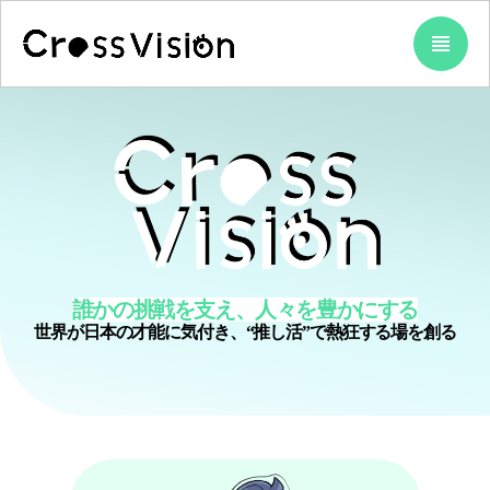
view_headline
誰かの挑戦を支え、人々を豊かにする
世界が日本の才能に気付き、“推し活”で熱狂する場を創る