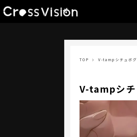
TOP
V-tampシチュ
V-tamp