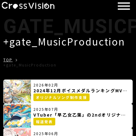
GATE_MUSIC
+gate_MusicProduction
TOP
+gate_MusicProduction
2026年02月
2024年12月ボイスメダルランキングMVP
受賞
オリジナルソング制作支援
2025年07月
VTuber「早乙女乙葉」の2ndオリジナル
曲リリース記念デジタルグッズを販売
報道発表
2025年06月