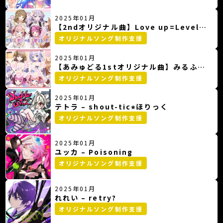
2025年01月
【2ndオリジナル曲】Love up=Level
up!
オリジナルソング制作支援
2025年01月
【あみゅどる1stオリジナル曲】みるふぃ
～ゆちゃ～む
オリジナルソング制作支援
2025年01月
テトラ – shout-tic⭐︎ほりっく
オリジナルソング制作支援
2025年01月
ユッカ – Poisoning
オリジナルソング制作支援
2025年01月
れれい – retry?
オリジナルソング制作支援