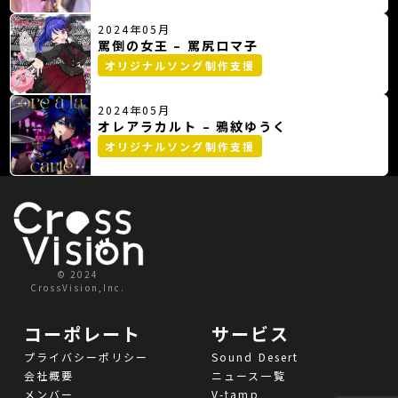
2024年05月
罵倒の女王 – 罵尻ロマ子
オリジナルソング制作支援
2024年05月
オレアラカルト – 鴉紋ゆうく
オリジナルソング制作支援
© 2024
CrossVision,Inc.
コーポレート
サービス
プライバシーポリシー
Sound Desert
会社概要
ニュース一覧
メンバー
V-tamp