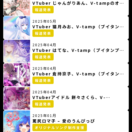
VTuber じゃんがりあん、V-tampのオリ
ジナルソングプロジェクトを通じ、オリジ
報道発表
ナル曲をリリース
2025年05月
VTuber 猫月みお、V-tamp（ブイタン
プ）協力のもと、オリジナルソロ曲をリリ
報道発表
ース
2025年04月
VTuber はてな、V-tamp（ブイタンプ）
協力のもと、オリジナルソロ曲をリリース
報道発表
2025年04月
VTuber 倉持京子、V-tamp（ブイタン
プ）協力のもと、オリジナルソロ曲をリリ
報道発表
ース
2025年04月
VTuberアイドル 餅々さくら、V-
tamp（ブイタンプ）協力のもと、オリジ
報道発表
ナルソロ曲をリリース
2025年01月
罵尻ロマ子 – 愛のうんぴっぴ
オリジナルソング制作支援