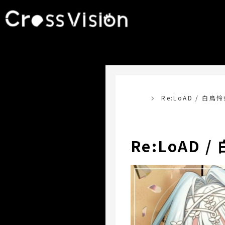
TOP
Re:LoAD / 白鳥怜
Re:LoAD /