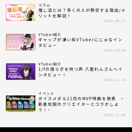
コラム
推し活とは？多くの人が熱狂する理由/メ
リットを解説！
2024.08.13
VTuber紹介
ギャップが凄い系VTuberにじゅなイン
タビュー
2024.06.20
VTuber紹介
1/fの揺らぎを持つ声 八雲れんさんへイ
ンタビュー！
2024.12.16
イベント
ボイスメダル11月のMVP特典を発表 ~
新進気鋭のクリエイターとコラボしよ
う！~
2024.11.04