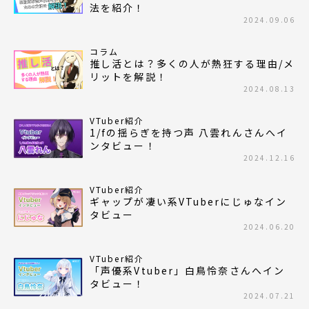
法を紹介！
2024.09.06
コラム
推し活とは？多くの人が熱狂する理由/メ
リットを解説！
2024.08.13
VTuber紹介
1/fの揺らぎを持つ声 八雲れんさんへイ
ンタビュー！
2024.12.16
VTuber紹介
ギャップが凄い系VTuberにじゅなイン
タビュー
2024.06.20
VTuber紹介
「声優系Vtuber」白鳥怜奈さんへイン
タビュー！
2024.07.21