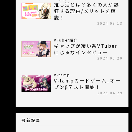
推し活とは？多くの人が熱
狂する理由/メリットを解
説！
2024.08.13
VTuber紹介
ギャップが凄い系VTuber
にじゅなインタビュー
2024.06.20
V-tamp
V-tampカードゲーム_オー
プンβテスト開始！
2025.04.29
最新記事