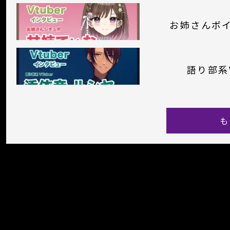
お姉さんボ
語り部系
も