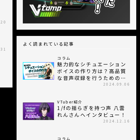
.20
よく読まれている記事
.31
コラム
魅力的なシチュエーション
ボイスの作り方は？高品質
な音声収録を行うための方
法を紹介！
2024.09.06
VTuber紹介
1/fの揺らぎを持つ声 八雲
れんさんへインタビュー！
2024.12.16
コラム