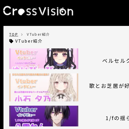
TOP
VTuber紹介
VTuber紹介
ベルセルク
歌とお芝居が
1/fの