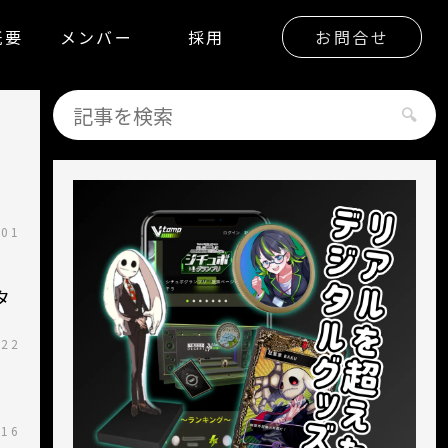
概要
メンバー
採用
お問合せ
.01
タ
.22
.16