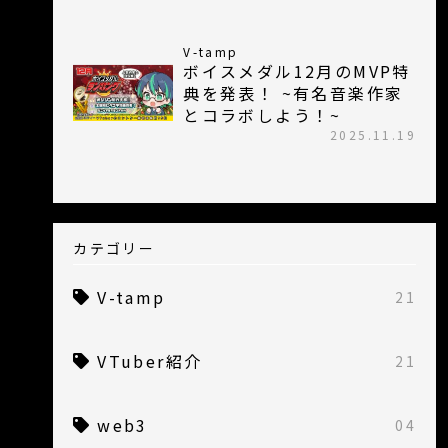
V-tamp
ボイスメダル12月のMVP特
典を発表！ ~有名音楽作家
とコラボしよう！~
2025.11.19
カテゴリー
V-tamp
21
VTuber紹介
21
web3
04