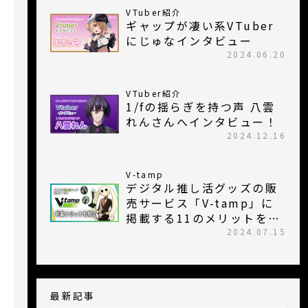
VTuber紹介
ギャップが凄い系VTuber
にじゅなインタビュー
2024.06.20
VTuber紹介
1/fの揺らぎを持つ声 八雲
れんさんへインタビュー！
2024.12.16
V-tamp
デジタル推し活グッズの販
売サービス「V-tamp」に
掲載する11のメリットを解
説
2024.07.15
最新記事