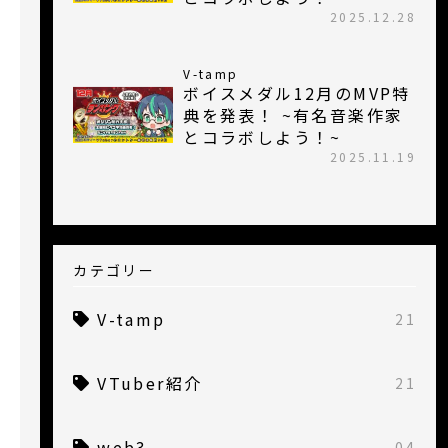
2025.12.28
V-tamp
ボイスメダル12月のMVP特
典を発表！ ~有名音楽作家
とコラボしよう！~
2025.11.19
カテゴリー
V-tamp
21
VTuber紹介
21
web3
04