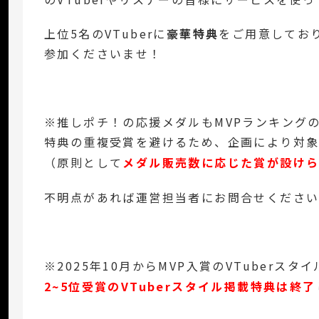
上位5名のVTuberに
豪華特典
をご用意しており
参加くださいませ！
※推しポチ！の応援メダルもMVPランキング
特典の重複受賞を避けるため、企画により対象
（原則として
メダル販売数に応じた賞が設け
不明点があれば運営担当者にお問合せくださ
※2025年10月からMVP入賞のVTuberス
2~5位受賞のVTuberスタイル掲載特典は終了