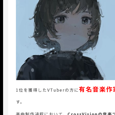
有名音楽作
1位を獲得したVTuberの方に
す。
楽曲制作過程において、
CrossVisionの