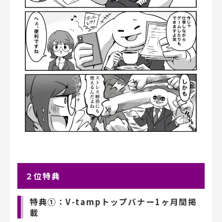
２位特典
特典①：V-tampトップバナー1ヶ月間掲
載