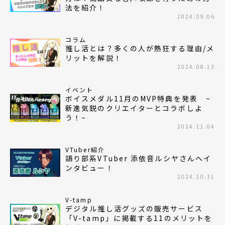
法を紹介！
2024.09.06
コラム
推し活とは？多くの人が熱狂する理由/メ
リットを解説！
2024.08.13
イベント
ボイスメダル11月のMVP特典を発表 ~
新進気鋭のクリエイターとコラボしよ
う！~
2024.11.04
VTuber紹介
語り部系VTuber 添依音ルシヤさんへイ
ンタビュー！
2024.10.31
V-tamp
デジタル推し活グッズの販売サービス
「V-tamp」に掲載する11のメリットを