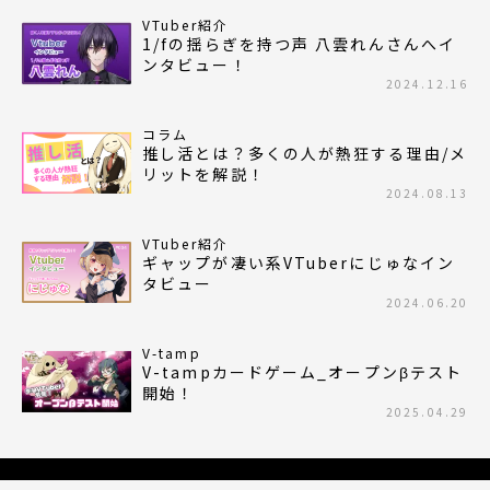
VTuber紹介
1/fの揺らぎを持つ声 八雲れんさんへイ
ンタビュー！
2024.12.16
コラム
推し活とは？多くの人が熱狂する理由/メ
リットを解説！
2024.08.13
VTuber紹介
ギャップが凄い系VTuberにじゅなイン
タビュー
2024.06.20
V-tamp
V-tampカードゲーム_オープンβテスト
開始！
2025.04.29