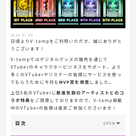
2024.07.05
日頃よりV-tampをご利用いただき、誠にありがと
うございます！
V-tampではデジタルグッズの販売を通じて
VTuberのキャラクタービジネスをサポート、より
多くのVTuberやリスナーの皆様にサービスを使っ
てもらうために今月も
MVP賞を用意
しました。
上位5名のVTuberに
新進気鋭のアーティストとのコ
ラボ特典
をご用意しておりますので、V-tamp掲載
中のVTuberの皆様は是非ご参加くださいませ！
目次