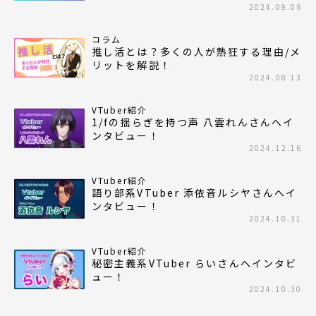
2024.09.06
コラム
推し活とは？多くの人が熱狂する理由/メ
リットを解説！
2024.08.13
VTuber紹介
1/fの揺らぎを持つ声 八雲れんさんへイ
ンタビュー！
2024.12.16
VTuber紹介
語り部系VTuber 添依音ルシヤさんへイ
ンタビュー！
2024.10.31
VTuber紹介
秘密主義系VTuber らいさんへインタビ
ュー！
2024.10.30