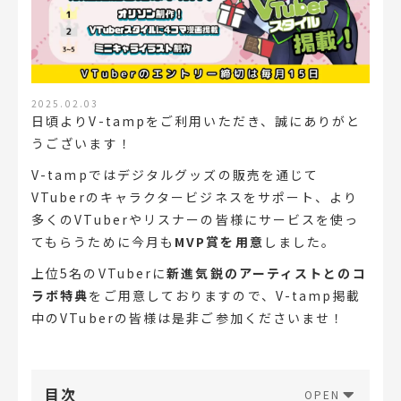
2025.02.03
日頃よりV-tampをご利用いただき、誠にありがと
うございます！
V-tampではデジタルグッズの販売を通じて
VTuberのキャラクタービジネスをサポート、より
多くのVTuberやリスナーの皆様にサービスを使っ
てもらうために今月も
MVP賞を用意
しました。
上位5名のVTuberに
新進気鋭のアーティストとのコ
ラボ特典
をご用意しておりますので、V-tamp掲載
中のVTuberの皆様は是非ご参加くださいませ！
目次