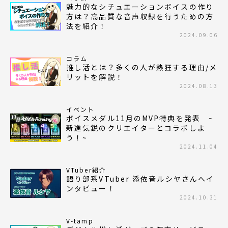
魅力的なシチュエーションボイスの作り
方は？高品質な音声収録を行うための方
法を紹介！
2024.09.06
コラム
推し活とは？多くの人が熱狂する理由/メ
リットを解説！
2024.08.13
イベント
ボイスメダル11月のMVP特典を発表 ~
新進気鋭のクリエイターとコラボしよ
う！~
2024.11.04
VTuber紹介
語り部系VTuber 添依音ルシヤさんへイ
ンタビュー！
2024.10.31
V-tamp