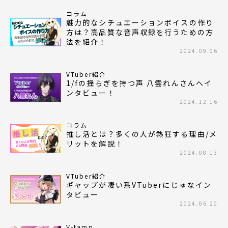
コラム
魅力的なシチュエーションボイスの作り
方は？高品質な音声収録を行うための方
法を紹介！
2024.09.06
VTuber紹介
1/fの揺らぎを持つ声 八雲れんさんへイ
ンタビュー！
2024.12.16
コラム
推し活とは？多くの人が熱狂する理由/メ
リットを解説！
2024.08.13
VTuber紹介
ギャップが凄い系VTuberにじゅなイン
タビュー
2024.06.20
V-tamp