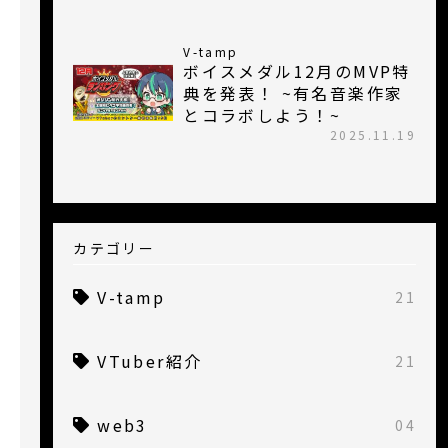
V-tamp
ボイスメダル12月のMVP特
典を発表！ ~有名音楽作家
とコラボしよう！~
2025.11.19
カテゴリー
V-tamp
21
VTuber紹介
21
web3
04