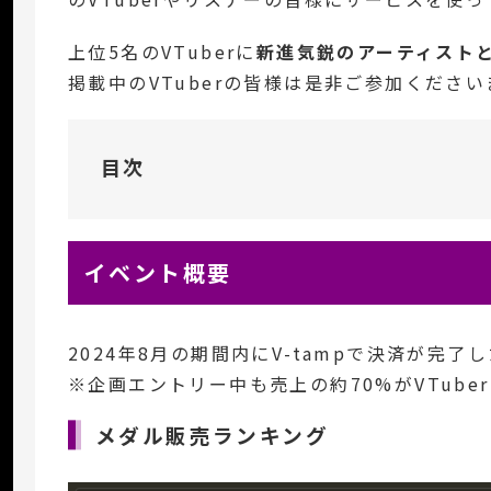
上位5名のVTuberに
新進気鋭のアーティスト
掲載中のVTuberの皆様は是非ご参加くださ
目次
イベント概要
2024年8月の期間内にV-tampで決済が完
※企画エントリー中も売上の約70%がVTub
メダル販売ランキング