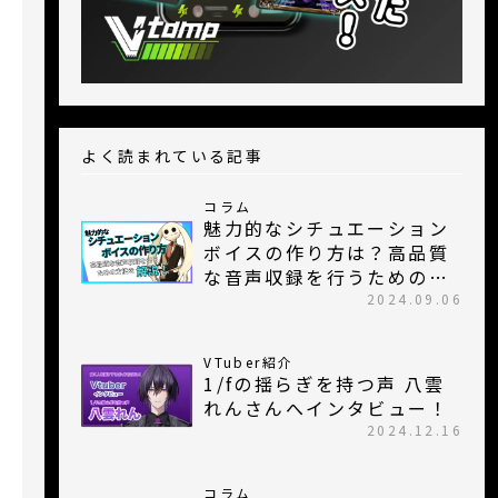
よく読まれている記事
コラム
魅力的なシチュエーション
ボイスの作り方は？高品質
な音声収録を行うための方
法を紹介！
2024.09.06
VTuber紹介
1/fの揺らぎを持つ声 八雲
れんさんへインタビュー！
2024.12.16
コラム