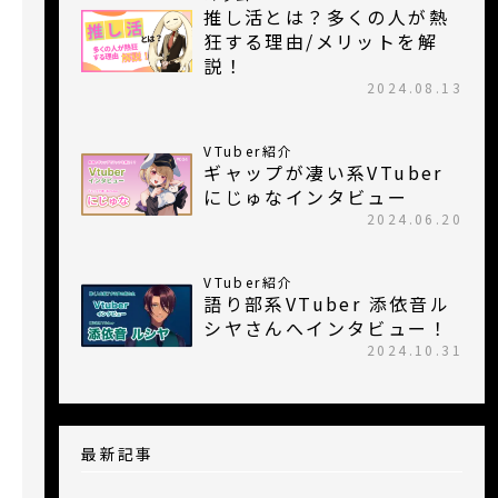
推し活とは？多くの人が熱
狂する理由/メリットを解
説！
2024.08.13
VTuber紹介
ギャップが凄い系VTuber
にじゅなインタビュー
2024.06.20
VTuber紹介
語り部系VTuber 添依音ル
シヤさんへインタビュー！
2024.10.31
最新記事