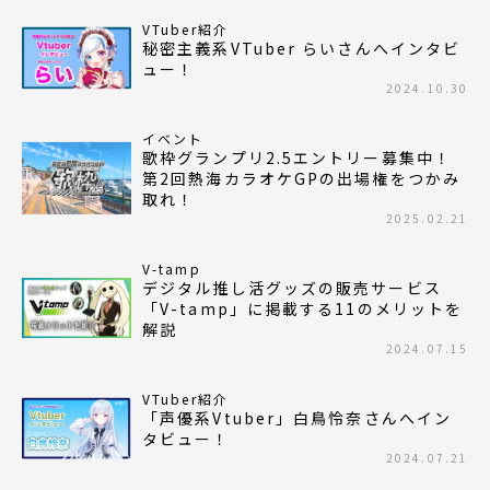
VTuber紹介
秘密主義系VTuber らいさんへインタビ
ュー！
2024.10.30
イベント
歌枠グランプリ2.5エントリー募集中！
第2回熱海カラオケGPの出場権をつかみ
取れ！
2025.02.21
V-tamp
デジタル推し活グッズの販売サービス
「V-tamp」に掲載する11のメリットを
解説
2024.07.15
VTuber紹介
「声優系Vtuber」白鳥怜奈さんへイン
タビュー！
2024.07.21