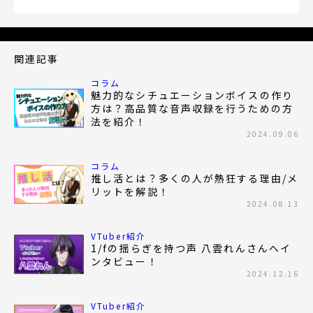
関連記事
コラム
魅力的なシチュエーションボイスの作り
方は？高品質な音声収録を行うための方
法を紹介！
2024.09.06
コラム
推し活とは？多くの人が熱狂する理由/メ
リットを解説！
2024.08.13
VTuber紹介
1/fの揺らぎを持つ声 八雲れんさんへイ
ンタビュー！
2024.12.16
VTuber紹介