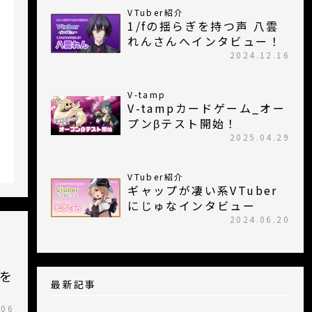
VTuber紹介
1/fの揺らぎを持つ声 八雲
れんさんへインタビュー！
2024.12.16
V-tamp
V-tampカードゲーム_オー
プンβテスト開始！
2025.04.29
VTuber紹介
ギャップが凄い系VTuber
にじゅなインタビュー
2024.06.20
を
最新記事
.06