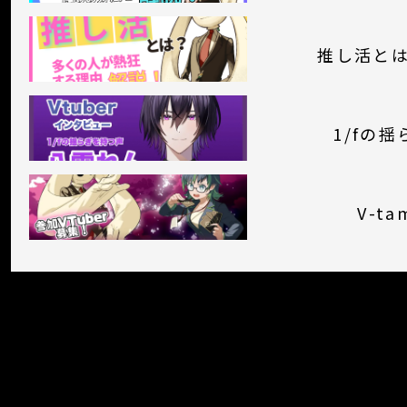
推し活と
1/fの
V-t