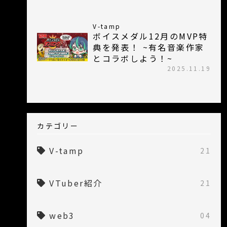
V-tamp
ボイスメダル12月のMVP特
典を発表！ ~有名音楽作家
とコラボしよう！~
2025.11.19
カテゴリー
V-tamp
21
VTuber紹介
21
web3
04