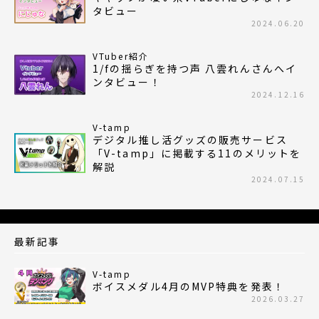
タビュー
2024.06.20
VTuber紹介
1/fの揺らぎを持つ声 八雲れんさんへイ
ンタビュー！
2024.12.16
V-tamp
デジタル推し活グッズの販売サービス
「V-tamp」に掲載する11のメリットを
解説
2024.07.15
最新記事
V-tamp
ボイスメダル4月のMVP特典を発表！
2026.03.27