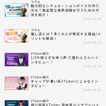
コラム
魅力的なシチュエーションボイスの作り
方は？高品質な音声収録を行うための方
法を紹介！
2024.09.06
コラム
推し活とは？多くの人が熱狂する理由/メ
リットを解説！
2024.08.13
VTuber紹介
1/fの揺らぎを持つ声 八雲れんさんへイ
ンタビュー！
2024.12.16
VTuber紹介
ギャップが凄い系VTuberにじゅなイン
タビュー
2024.06.20
VTuber紹介
語り部系VTuber 添依音ルシヤさんへイ