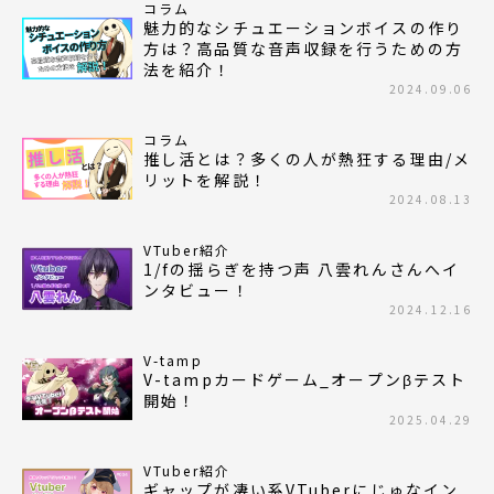
コラム
魅力的なシチュエーションボイスの作り
方は？高品質な音声収録を行うための方
法を紹介！
2024.09.06
コラム
推し活とは？多くの人が熱狂する理由/メ
リットを解説！
2024.08.13
VTuber紹介
1/fの揺らぎを持つ声 八雲れんさんへイ
ンタビュー！
2024.12.16
V-tamp
V-tampカードゲーム_オープンβテスト
開始！
2025.04.29
VTuber紹介
ギャップが凄い系VTuberにじゅなイン