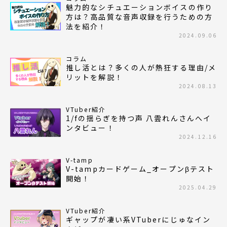
魅力的なシチュエーションボイスの作り
方は？高品質な音声収録を行うための方
法を紹介！
2024.09.06
コラム
推し活とは？多くの人が熱狂する理由/メ
リットを解説！
2024.08.13
VTuber紹介
1/fの揺らぎを持つ声 八雲れんさんへイ
ンタビュー！
2024.12.16
V-tamp
V-tampカードゲーム_オープンβテスト
開始！
2025.04.29
VTuber紹介
ギャップが凄い系VTuberにじゅなイン