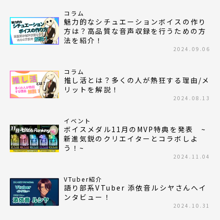
コラム
魅力的なシチュエーションボイスの作り
方は？高品質な音声収録を行うための方
法を紹介！
2024.09.06
コラム
推し活とは？多くの人が熱狂する理由/メ
リットを解説！
2024.08.13
イベント
ボイスメダル11月のMVP特典を発表 ~
新進気鋭のクリエイターとコラボしよ
う！~
2024.11.04
VTuber紹介
語り部系VTuber 添依音ルシヤさんへイ
ンタビュー！
2024.10.31