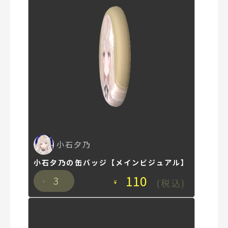
小石夕乃
小石夕乃の缶バッジ【メインビジュアル】
110
3
(税込)
¥