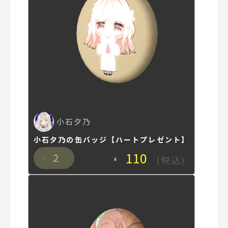
小石夕乃
小石夕乃の缶バッジ【ハートプレゼント】
110
2
(税込)
¥