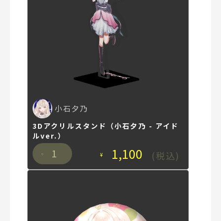
小石夕乃
3Dアクリルスタンド（小石夕乃 - アイド
ルver.）
1,100
1
(税込)
¥