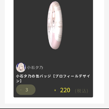
小石夕乃
小石夕乃の缶バッジ【プロフィールデザイ
ン】
220
3
(税込)
¥